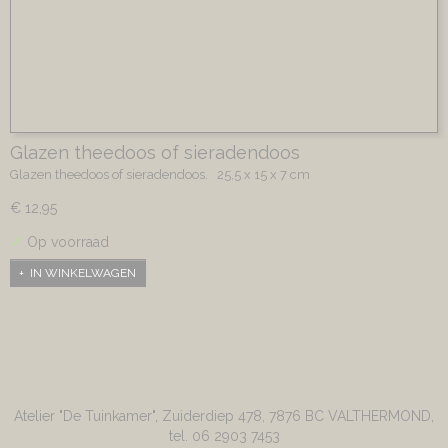
Glazen theedoos of sieradendoos
Glazen theedoos of sieradendoos. 25,5 x 15 x 7 cm
€ 12,95
✓
Op voorraad
IN WINKELWAGEN
Atelier "De Tuinkamer", Zuiderdiep 478, 7876 BC VALTHERMOND,
tel. 06 2903 7453