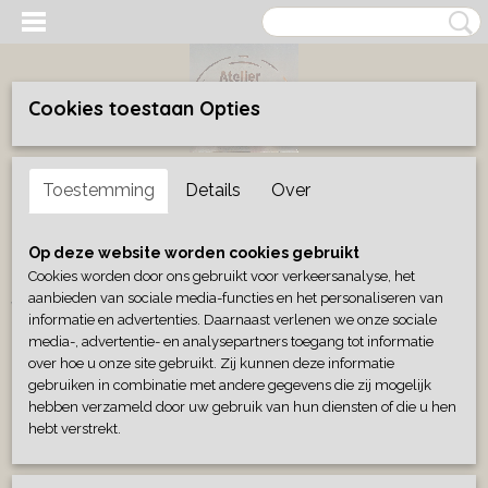
Cookies toestaan Opties
Inloggen
Registreren
UW WINKELWAGEN
Toestemming
Details
Over
Geen producten
(0)
Home
>
Wonen
>
Eten & drinken
Op deze website worden cookies gebruikt
Cookies worden door ons gebruikt voor verkeersanalyse, het
aanbieden van sociale media-functies en het personaliseren van
Wonen
informatie en advertenties. Daarnaast verlenen we onze sociale
media-, advertentie- en analysepartners toegang tot informatie
over hoe u onze site gebruikt. Zij kunnen deze informatie
Decoratie
gebruiken in combinatie met andere gegevens die zij mogelijk
Decoratie setjes
hebben verzameld door uw gebruik van hun diensten of die u hen
Eten & drinken
hebt verstrekt.
Geurblokjes/wierook
Kransen