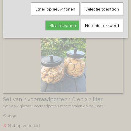
Kruiken, vazen en potten
Sorteer op:
Later opnieuw tonen
Selectie toestaan
Manden
Muurdecoratie
Alles toestaan
Nee, niet akkoord
Schalen
Verlichting
Windlichten & kandelaars
Metalen sfeerlichten
Houten- en rotan sfeerlichten
Glazen windlicht
Houten kandelaars
Kaarsen en ledverlichting
Zijdenbloemen
Zijdenboeketten
Set van 2 voorraadpotten 1,6 en 2,2 liter
Set van 2 glazen voorraadpotten met metalen deksel met…
€ 16,90
✘
Niet op voorraad