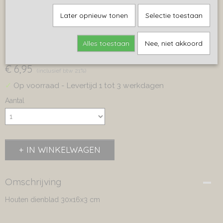
Later opnieuw tonen
Selectie toestaan
Houten dienblad
Alles toestaan
Nee, niet akkoord
€ 6,95
(inclusief btw 21%)
✓
Op voorraad
- Levertijd 1 tot 3 werkdagen
Aantal
IN WINKELWAGEN
Omschrijving
Houten dienblad 30x16x3 cm