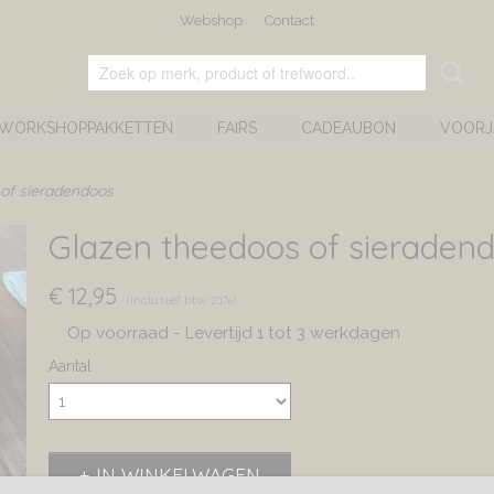
Webshop
Contact
 WORKSHOPPAKKETTEN
FAIRS
CADEAUBON
VOORJ
of sieradendoos
Glazen theedoos of sieraden
€ 12,95
(inclusief btw 21%)
✓
Op voorraad
- Levertijd 1 tot 3 werkdagen
Aantal
IN WINKELWAGEN