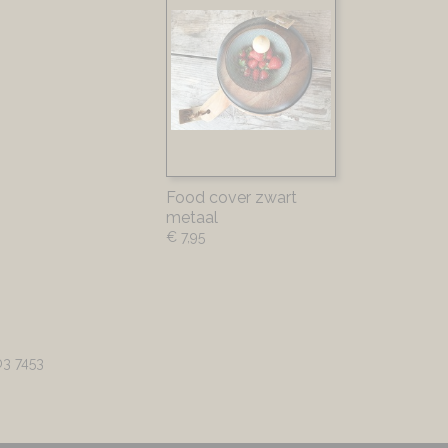
Food cover zwart
metaal
€ 7,95
03 7453