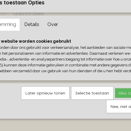
s toestaan Opties
Specificaties
emming
Details
Over
Afmetingen (l,b,h)
25,50 x 15 x 7 cm
Omschrijving
Glazen theedoos of sieradendoos.
 website worden cookies gebruikt
orden door ons gebruikt voor verkeersanalyse, het aanbieden van sociale m
n het personaliseren van informatie en advertenties. Daarnaast verlenen we
25,5 x 15 x 7 cm
dia-, advertentie- en analysepartners toegang tot informatie over hoe u onze
Zij kunnen deze informatie gebruiken in combinatie met andere gegevens di
hebben verzameld door uw gebruik van hun diensten of die u hen hebt verst
Later opnieuw tonen
Selectie toestaan
Alles 
Nee, niet 