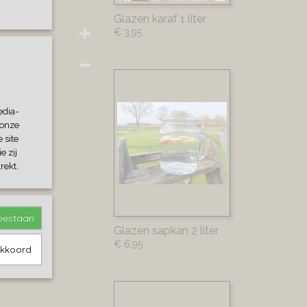
Glazen karaf 1 liter
€ 3,95
edia-
 onze
 site
e zij
rekt.
toestaan
Glazen sapkan 2 liter
€ 6,95
akkoord