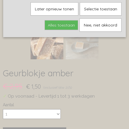
Later opnieuw tonen
Selectie toestaan
Alles toestaan
Nee, niet akkoord
Geurblokje amber
€ 2,95
€ 1,50
(inclusief btw 21%)
✓
Op voorraad
- Levertijd 1 tot 3 werkdagen
Aantal