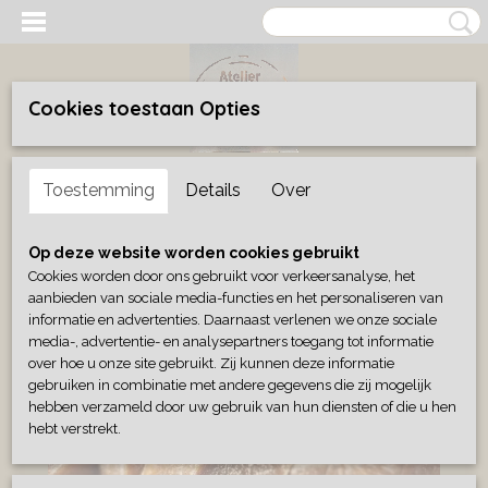
Cookies toestaan Opties
Inloggen
Registreren
UW WINKELWAGEN
Toestemming
Details
Over
Geen producten
(0)
Home
>
Wonen
>
Geurblokjes/wierook
>
Geurblokje amber
Op deze website worden cookies gebruikt
Cookies worden door ons gebruikt voor verkeersanalyse, het
aanbieden van sociale media-functies en het personaliseren van
informatie en advertenties. Daarnaast verlenen we onze sociale
media-, advertentie- en analysepartners toegang tot informatie
over hoe u onze site gebruikt. Zij kunnen deze informatie
gebruiken in combinatie met andere gegevens die zij mogelijk
hebben verzameld door uw gebruik van hun diensten of die u hen
hebt verstrekt.