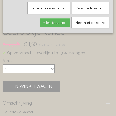
Later opnieuw tonen
Selectie toestaan
Alles toestaan
Nee, niet akkoord
Geurblokje kaneel
€ 2,95
€ 1,50
(inclusief btw 21%)
✓
Op voorraad
- Levertijd 1 tot 3 werkdagen
Aantal
IN WINKELWAGEN
Omschrijving
Geurblokje kaneel