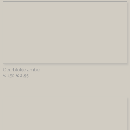
Geurblokje amber
€ 1,50
€ 2,95