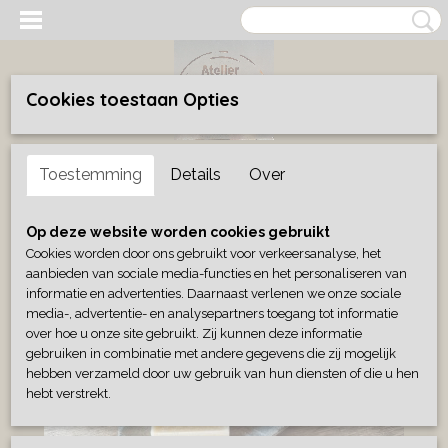
Cookies toestaan Opties
Inloggen
Registreren
UW WINKELWAGEN
Toestemming
Details
Over
Geen producten
(0)
Home
>
Wonen
>
Geurblokjes/wierook
>
Geurblokje kaneel
Op deze website worden cookies gebruikt
Cookies worden door ons gebruikt voor verkeersanalyse, het
aanbieden van sociale media-functies en het personaliseren van
informatie en advertenties. Daarnaast verlenen we onze sociale
media-, advertentie- en analysepartners toegang tot informatie
over hoe u onze site gebruikt. Zij kunnen deze informatie
gebruiken in combinatie met andere gegevens die zij mogelijk
hebben verzameld door uw gebruik van hun diensten of die u hen
hebt verstrekt.