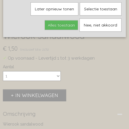
Later opnieuw tonen
Selectie toestaan
Alles toestaan
Nee, niet akkoord
Wierook sandalwood
€ 1,50
(inclusief btw 21%)
✓
Op voorraad
- Levertijd 1 tot 3 werkdagen
Aantal
IN WINKELWAGEN
Omschrijving
Wierook sandalwood