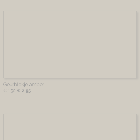
Geurblokje amber
€ 1,50
€ 2,95