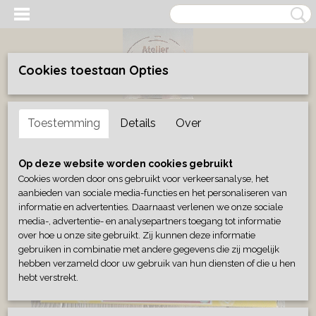
Cookies toestaan Opties
Inloggen
Registreren
UW WINKELWAGEN
Toestemming
Details
Over
Geen producten
(0)
Home
>
Wonen
>
Geurblokjes/wierook
>
Wierook sandalwood
Op deze website worden cookies gebruikt
Cookies worden door ons gebruikt voor verkeersanalyse, het
aanbieden van sociale media-functies en het personaliseren van
informatie en advertenties. Daarnaast verlenen we onze sociale
media-, advertentie- en analysepartners toegang tot informatie
over hoe u onze site gebruikt. Zij kunnen deze informatie
gebruiken in combinatie met andere gegevens die zij mogelijk
hebben verzameld door uw gebruik van hun diensten of die u hen
hebt verstrekt.