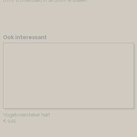
D.m.v. schroefdraad in de boom te draaien.
Ook interessant
Vogelvoersteker hart
€ 9,95