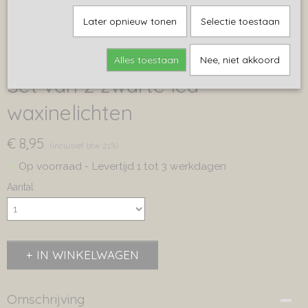
Later opnieuw tonen
Selectie toestaan
Alles toestaan
Nee, niet akkoord
Set van 2 zwarte led
waxinelichten
€ 8,95
(inclusief btw 21%)
✓
Op voorraad
- Levertijd 1 tot 3 werkdagen
Aantal
IN WINKELWAGEN
Omschrijving