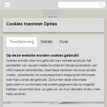
Cookies toestaan Opties
Inloggen
Registreren
UW WINKELWAGEN
Toestemming
Details
Over
Geen producten
(0)
Home
>
Wonen
>
Verlichting
>
Witte lamp oplaadbaar met usb
Op deze website worden cookies gebruikt
kabel
Cookies worden door ons gebruikt voor verkeersanalyse, het
aanbieden van sociale media-functies en het personaliseren van
informatie en advertenties. Daarnaast verlenen we onze sociale
media-, advertentie- en analysepartners toegang tot informatie
over hoe u onze site gebruikt. Zij kunnen deze informatie
gebruiken in combinatie met andere gegevens die zij mogelijk
hebben verzameld door uw gebruik van hun diensten of die u hen
hebt verstrekt.