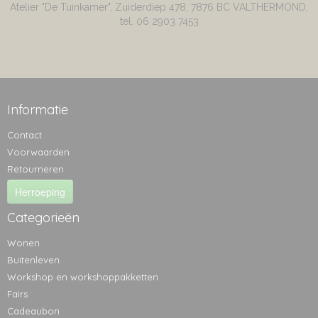
Atelier "De Tuinkamer", Zuiderdiep 478, 7876 BC VALTHERMOND,
tel. 06 2903 7453
Informatie
Contact
Voorwaarden
Retourneren
Herroeping
Categorieën
Wonen
Buitenleven
Workshop en workshoppakketten
Fairs
Cadeaubon