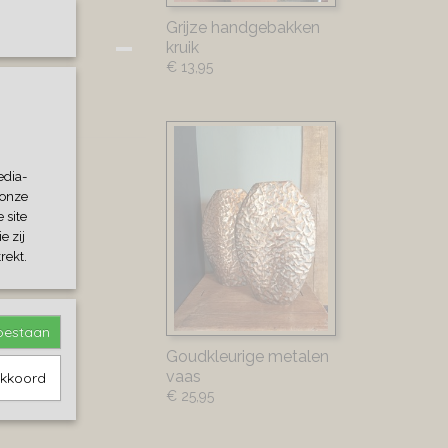
Grijze handgebakken
kruik
€ 13,95
edia-
 onze
 site
e zij
rekt.
toestaan
Goudkleurige metalen
vaas
akkoord
€ 25,95