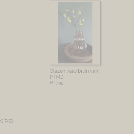
Glazen vaas bruin van
PTMD
€ 17,95
03 7453