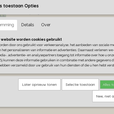
s toestaan Opties
Omschrijving
Groene vaas lotus ovaal
emming
Details
Over
30 cm hoog, 24 cm breed, 18 cm diep.
 website worden cookies gebruikt
orden door ons gebruikt voor verkeersanalyse, het aanbieden van sociale m
n het personaliseren van informatie en advertenties. Daarnaast verlenen we
dia-, advertentie- en analysepartners toegang tot informatie over hoe u onze
Zij kunnen deze informatie gebruiken in combinatie met andere gegevens di
hebben verzameld door uw gebruik van hun diensten of die u hen hebt verst
Later opnieuw tonen
Selectie toestaan
Alles 
Nee, niet 