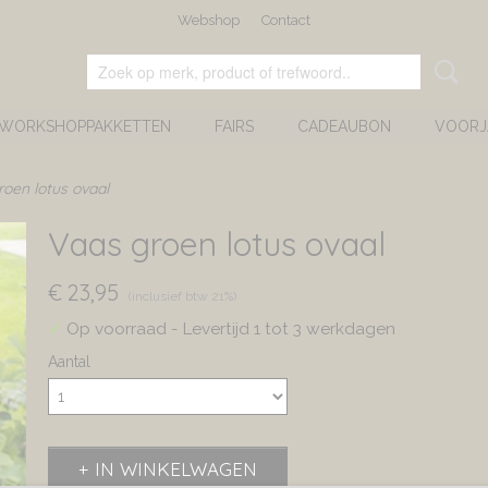
Webshop
Contact
 WORKSHOPPAKKETTEN
FAIRS
CADEAUBON
VOORJ
oen lotus ovaal
Vaas groen lotus ovaal
€ 23,95
(inclusief btw 21%)
✓
Op voorraad
- Levertijd 1 tot 3 werkdagen
Aantal
IN WINKELWAGEN